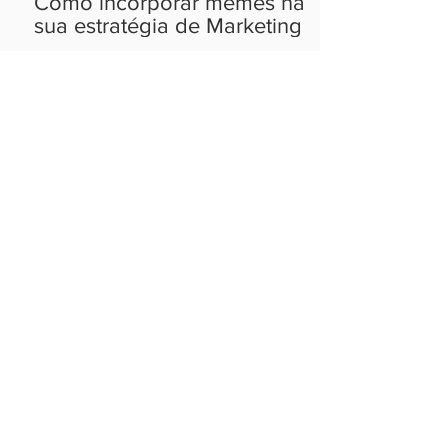
Como incorporar memes na
sua estratégia de Marketing
Photo Dump: a tendência que
está tomando conta do
Instagram
Ideias que cabem no