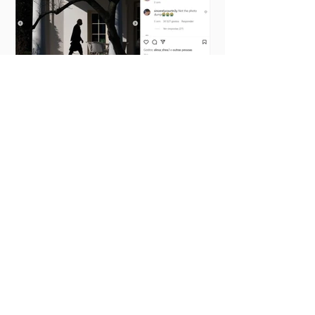
Photo Dump: a tendência que
está tomando conta do
Instagram
Ideias que cabem no
seu bolso.
ASSINAR