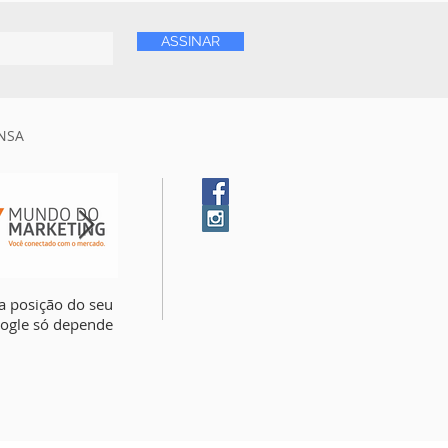
ASSINAR
NSA
a posição do seu
A comunicação é a maior
Saiba 4 motivos par
oogle só depende
lacuna na vida do
contratar uma agênc
empresário brasileiro
publicidade para a s
empresa