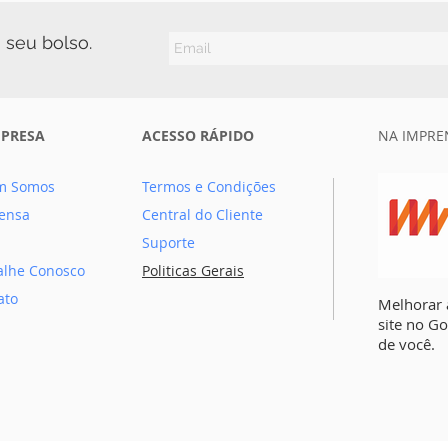
 seu bolso.
MPRESA
ACESSO RÁPIDO
NA IMPRE
m Somos
Termos e Condições
ensa
Central do Cliente
Suporte
alhe Conosco
Politicas Gerais
ato
Melhorar 
site no G
de você.