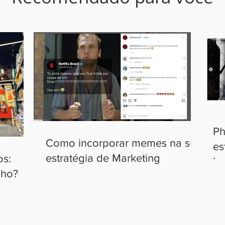
Ph
Como incorporar memes na sua
es
estratégia de Marketing
os:
In
lho?