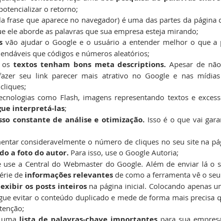
otencializar o retorno;
la frase que aparece no navegador) é uma das partes da página 
ue ele aborde as palavras que sua empresa esteja mirando;
s 
vão ajudar o Google e o usuário a entender melhor o que a p
ndáveis que códigos e números aleatórios;
 os 
textos tenham bons meta descriptions.
 Apesar de não
fazer seu link parecer mais atrativo no Google e nas mídias
cliques;
ue interpretá-las
;
sso constante de análise e otimização. 
Isso é o que vai garan
tar consideravelmente o número de cliques no seu site na pág
do a foto do autor.
 Para isso, use o Google Autoria;
 use a Central do Webmaster do Google. Além de enviar lá o s
érie de
 informações relevantes
 de como a ferramenta vê o seu 
 exibir os posts inteiros 
na página inicial. Colocando apenas u
ue evitar o conteúdo duplicado e mede de forma mais precisa qu
tenção;
 uma 
lista de palavras-chave importantes 
para sua empresa