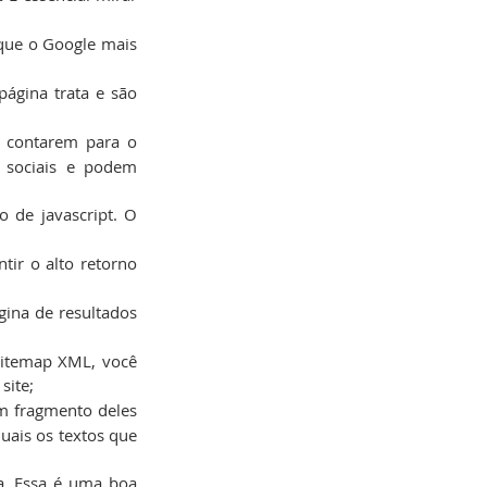
que o Google mais 
ágina trata e são 
 contarem para o 
 sociais e podem 
Evite em seu site tecnologias como Flash, imagens representando textos e excesso de javascript. O 
tir o alto retorno 
ina de resultados 
itemap XML, você 
site;
m fragmento deles 
ais os textos que 
. Essa é uma boa 