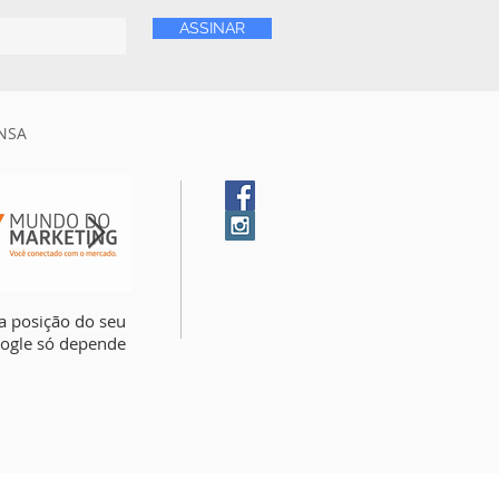
ASSINAR
NSA
a posição do seu
A comunicação é a maior
Saiba 4 motivos par
oogle só depende
lacuna na vida do
contratar uma agênc
empresário brasileiro
publicidade para a s
empresa