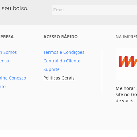
 seu bolso.
MPRESA
ACESSO RÁPIDO
NA IMPRE
m Somos
Termos e Condições
ensa
Central do Cliente
Suporte
alhe Conosco
Politicas Gerais
ato
Melhorar 
site no G
de você.