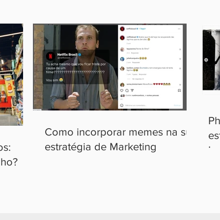
Ph
Como incorporar memes na sua
es
estratégia de Marketing
os:
In
lho?