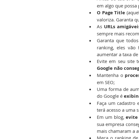
em algo que possa p
O Page Title
 (aque
valoriza. Garanta q
As 
URLs amigávei
sempre mais recome
Garanta que todos
ranking, eles vão 
aumentar a taxa de 
Google não conseg
Mantenha o 
proce
em SEO;
Uma forma de aumen
do Google é 
exibin
Faça um cadastro e
terá acesso a uma s
Em um blog, 
evite
sua empresa conseg
mais chamaram a a
Meça o ranking de