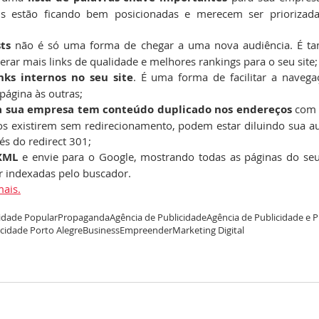
s estão ficando bem posicionadas e merecem ser priorizada
ts
 não é só uma forma de chegar a uma nova audiência. É 
gerar mais links de qualidade e melhores rankings para o seu site;
inks internos no seu site
. É uma forma de facilitar a navegaç
página às outras;
da sua empresa tem conteúdo duplicado nos endereços 
com 
os existirem sem redirecionamento, podem estar diluindo sua a
és do redirect 301;
XML
 e envie para o Google, mostrando todas as páginas do seu 
r indexadas pelo buscador.
mais.
idade Popular
Propaganda
Agência de Publicidade
Agência de Publicidade e
icidade Porto Alegre
Business
Empreender
Marketing Digital