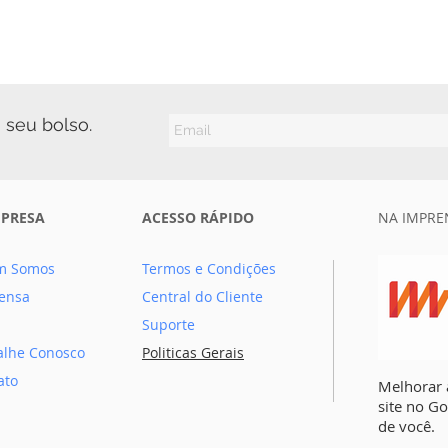
 seu bolso.
MPRESA
ACESSO RÁPIDO
NA IMPRE
m Somos
Termos e Condições
ensa
Central do Cliente
Suporte
alhe Conosco
Politicas Gerais
ato
Melhorar 
site no G
de você.