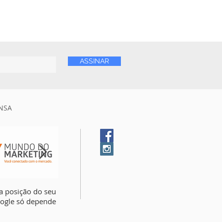
ASSINAR
NSA
a posição do seu
A comunicação é a maior
Saiba 4 motivos par
oogle só depende
lacuna na vida do
contratar uma agênc
empresário brasileiro
publicidade para a s
empresa