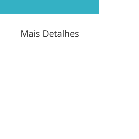
Mais Detalhes
Otimizado para sites de busca
Site 100% responsivo
Layout 100% personalizado.