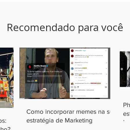
Recomendado para você
Ph
Como incorporar memes na sua
es
estratégia de Marketing
os:
In
lho?