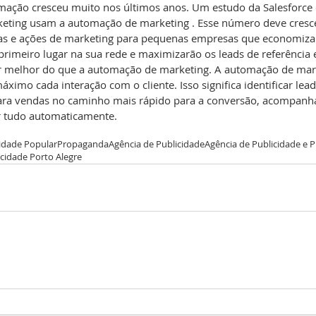
mação cresceu muito nos últimos anos. Um estudo da Salesforce 
keting usam a automação de marketing . Esse número deve cresc
as e ações de marketing para pequenas empresas que economiza
rimeiro lugar na sua rede e maximizarão os leads de referência e
fazer melhor do que a automação de marketing. A automação de ma
áximo cada interação com o cliente. Isso significa identificar lead
para vendas no caminho mais rápido para a conversão, acompanha
r tudo automaticamente.
idade Popular
Propaganda
Agência de Publicidade
Agência de Publicidade e
icidade Porto Alegre