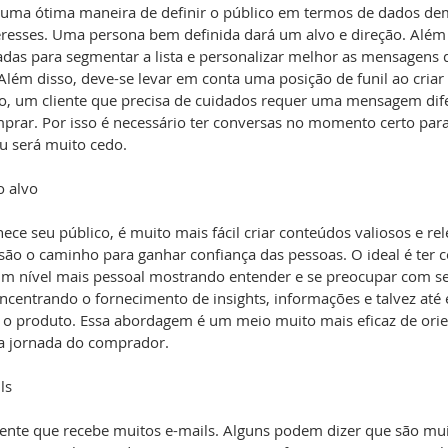
 uma ótima maneira de definir o público em termos de dados dem
eresses. Uma persona bem definida dará um alvo e direção. Além 
das para segmentar a lista e personalizar melhor as mensagens 
lém disso, deve-se levar em conta uma posição de funil ao criar
, um cliente que precisa de cuidados requer uma mensagem dife
rar. Por isso é necessário ter conversas no momento certo para 
u será muito cedo.
o alvo
e seu público, é muito mais fácil criar conteúdos valiosos e rele
ão o caminho para ganhar confiança das pessoas. O ideal é ter c
um nível mais pessoal mostrando entender e se preocupar com se
centrando o fornecimento de insights, informações e talvez até
 o produto. Essa abordagem é um meio muito mais eficaz de orie
da jornada do comprador.
ls
sente que recebe muitos e-mails. Alguns podem dizer que são mu