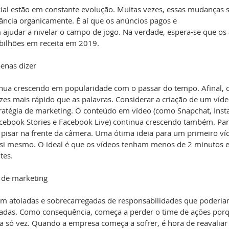
ial estão em constante evolução. Muitas vezes, essas mudanças s
evância organicamente. É aí que os anúncios pagos e
ajudar a nivelar o campo de jogo. Na verdade, espera-se que os
bilhões em receita em 2019.
enas dizer
inua crescendo em popularidade com o passar do tempo. Afinal,
es mais rápido que as palavras. Considerar a criação de um vídeo
atégia de marketing. O conteúdo em vídeo (como Snapchat, Insta
acebook Stories e Facebook Live) continua crescendo também. Para
 e pisar na frente da câmera. Uma ótima ideia para um primeiro v
 si mesmo. O ideal é que os vídeos tenham menos de 2 minutos e
tes.
 de marketing
m atoladas e sobrecarregadas de responsabilidades que poderiam
adas. Como consequência, começa a perder o time de ações porq
a só vez. Quando a empresa começa a sofrer, é hora de reavaliar