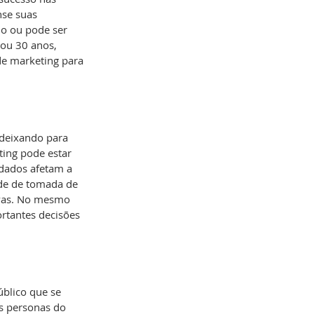
se suas 
do ou pode ser 
ou 30 anos, 
de marketing para 
 deixando para 
ting pode estar 
dados afetam a 
de de tomada de 
ivas. No mesmo 
rtantes decisões 
blico que se 
s personas do 