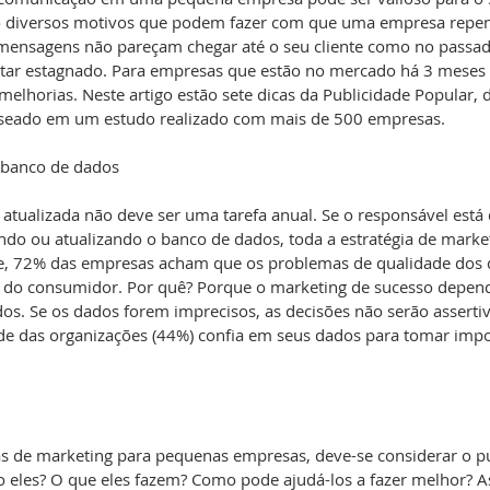
o diversos motivos que podem fazer com que uma empresa repen
s mensagens não pareçam chegar até o seu cliente como no passa
star estagnado. Para empresas que estão no mercado há 3 meses 
elhorias. Neste artigo estão sete dicas da Publicidade Popular, 
seado em um estudo realizado com mais de 500 empresas.
o banco de dados
atualizada não deve ser uma tarefa anual. Se o responsável está
ndo ou atualizando o banco de dados, toda a estratégia de marke
e, 72% das empresas acham que os problemas de qualidade dos 
o do consumidor. Por quê? Porque o marketing de sucesso depen
os. Se os dados forem imprecisos, as decisões não serão assert
e das organizações (44%) confia em seus dados para tomar impo
as de marketing para pequenas empresas, deve-se considerar o pú
o eles? O que eles fazem? Como pode ajudá-los a fazer melhor? A