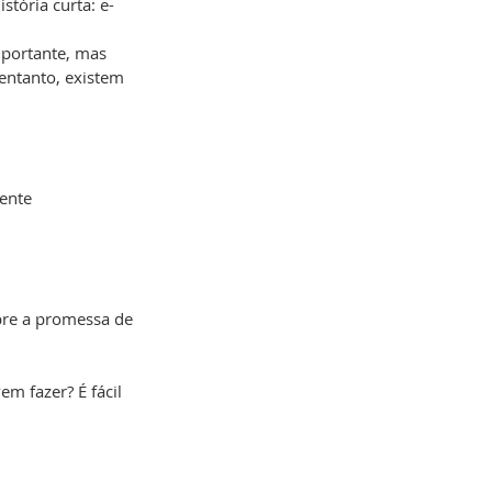
tória curta: e-
mportante, mas 
entanto, existem 
ente 
pre a promessa de 
m fazer? É fácil 