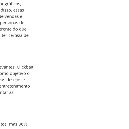
ográficos, 
disso, essas 
de vendas e 
 personas de 
rente do que 
ter certeza de 
vantes. Clickbait 
omo objetivo o 
us desejos e 
 entretenimento 
ntar as 
itos, mas 86% 