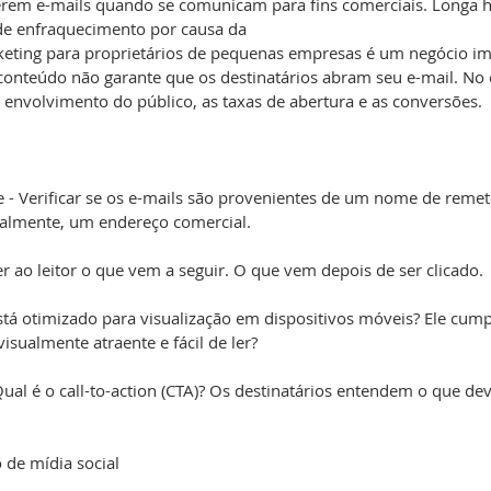
em e-mails quando se comunicam para fins comerciais. Longa his
 de enfraquecimento por causa da
rketing para proprietários de pequenas empresas é um negócio i
onteúdo não garante que os destinatários abram seu e-mail. No 
envolvimento do público, as taxas de abertura e as conversões.
 - Verificar se os e-mails são provenientes de um nome de remet
ialmente, um endereço comercial.
er ao leitor o que vem a seguir. O que vem depois de ser clicado.
stá otimizado para visualização em dispositivos móveis? Ele cum
visualmente atraente e fácil de ler?
al é o call-to-action (CTA)? Os destinatários entendem o que deve
 de mídia social