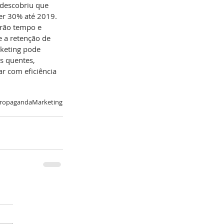
descobriu que 
er 30% até 2019. 
rão tempo e 
 a retenção de 
rketing pode 
s quentes, 
r com eficiência 
 Propaganda
Marketing